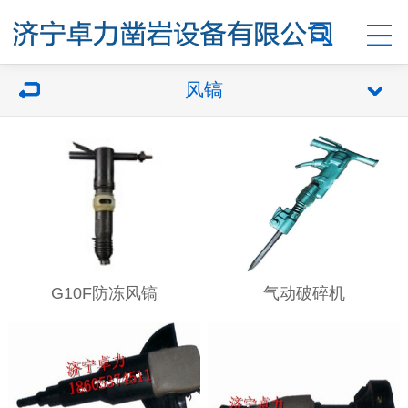
风镐
G10F防冻风镐
气动破碎机