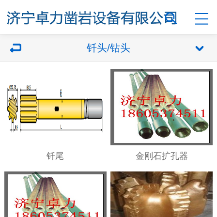
钎头/钻头
钎尾
金刚石扩孔器