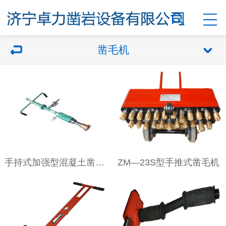
凿毛机
手持式加强型混凝土凿毛机
ZM—23S型手推式凿毛机